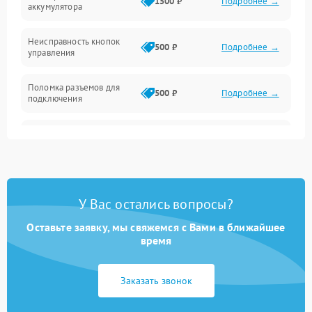
1500 ₽
Подробнее →
аккумулятора
Механика
Неисправность кнопок
500 ₽
Подробнее →
управления
Поломка разъемов для
500 ₽
Подробнее →
подключения
Неисправность системы
1000 ₽
Подробнее →
звука
Повреждение проводов
500 ₽
Подробнее →
У Вас остались вопросы?
Неисправность системы
1000 ₽
Подробнее →
защиты от перегрузок
Оставьте заявку, мы свяжемся с Вами в ближайшее
время
Поломка системы
автоматического
1000 ₽
Подробнее →
Заказать звонок
отключения