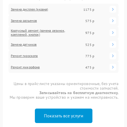
Замена дисплея (экрана)
1175 р
Замена разъемов
575 р
Корпусный ремонт (замена резинок,
975 р
креплений, кнопок)
Замена датчиков
525 р
Ремонт гироскопа
775 р
Ремонт микрофона
475 р
Цены в прайс-листе указаны ориентировочные, без учета
стоимости запчастей.
Записывайтесь на бесплатную диагностику.
Мы проверим ваше устройство и укажем на неисправность.
Показать все услуги