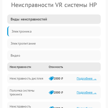
Неисправности VR системы HP
Виды неисправностей
Электроника
Электропитание
Видео
Неисправности
Стоимость
ПО
Неисправность дисплея
2000 ₽
Подробнее →
Сенсоры
Поломка системы
Механические повреждения
2000 ₽
Подробнее →
трекинга
Оптика
Неисправность