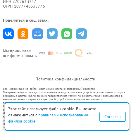
ИНН 7702633247
ОГРН 1077746335776
Поделиться в соц. сетях:
Мы принимаем
все формы оплаты
Политика конфиденциальности
Вся информация на сайте носит исключительно справочный характер.
Товарные знаки используются исключительно для описания устройств, в отношении которых
сервисные центры blg.hp-fixim.ru предоставляют услуги по ремонту. Услуги оказываются в
неавторизованных сервисных центрах blg.hp-fixim.ru, которые не связаны с
правообладателями товарных знаков или их официальными представителями.
Ремонт осуществляется для устройств, уже введенных в гражданский оборот в соответствии
Этот сайт использует файлы cookie. Вы можете
со статьей 1487 ГК РФ.
Использование товарных знаков не преследует цели индивидуализации услуг или введения
ознакомиться с
правилами использования
Согласен
потребителей в заблуждение, а служит для информирования о предоставляемых услугах по
ремонту техники указанных брендов.
файлов cookie
Представленная на сайте информация не является публичной офертой, определяемой
положениями Статьи 437(2) Гражданского кодекса РФ