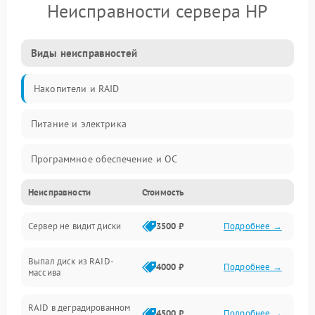
Неисправности сервера HP
Виды неисправностей
Накопители и RAID
Питание и электрика
Программное обеспечение и ОС
Неисправности
Стоимость
Охлаждение и температура
Сервер не видит диски
3500 ₽
Подробнее →
Материнская плата и процессор
Выпал диск из RAID-
Сеть и коммуникации
4000 ₽
Подробнее →
массива
BIOS / прошивки
RAID в деградированном
4500 ₽
Подробнее →