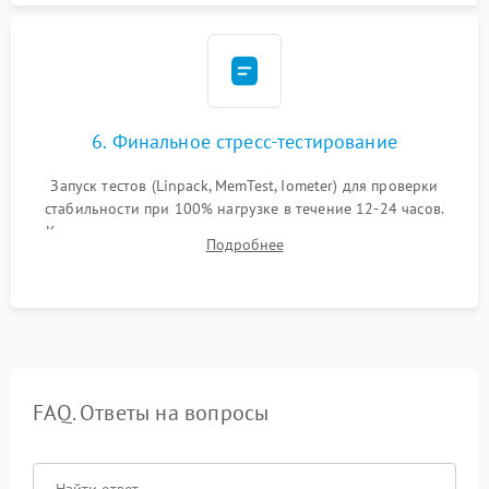
6. Финальное стресс-тестирование
Запуск тестов (Linpack, MemTest, Iometer) для проверки
стабильности при 100% нагрузке в течение 12-24 часов.
Контроль температурных режимов, проверка отсутствия
Подробнее
троттлинга и подготовка сервера к выдаче.
FAQ. Ответы на вопросы