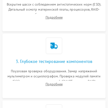
Вскрытие шасси с соблюдением антистатических норм (ESD).
Детальный осмотр материнской платы, процессоров, RAID-
контроллеров и блоков питания на наличие термических
Подробнее
повреждений, прогаров или окислений.
3. Глубокое тестирование компонентов
Поузловая проверка оборудования. Замер напряжений
мультиметром и осциллографом. Проверка модулей памяти
(ECC) и состояния накопителей (SMART, массивы RAID)
Подробнее
специализированными диагностическими утилитами.