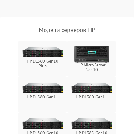
Влага и внешные воздействия
Модели серверов HP
HP DL360 Gen10
HP MicroServer
Plus
Gen10
HP DL380 Gen11
HP DL360 Gen11
HP DL560 Gen10
HP DL385 Gen10