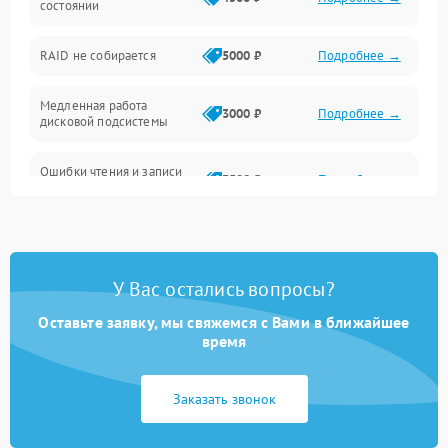
состоянии
Оперативная память
RAID не собирается
5000 ₽
Подробнее →
Корпус и механика
Медленная работа
3000 ₽
Подробнее →
дисковой подсистемы
Контроллеры и интерфейсы
Ошибки чтения и записи
Виртуализация и сервисы
3500 ₽
Подробнее →
данных
Влага и внешние воздействия
Потеря данных
5000 ₽
Подробнее →
Программные сбои
У Вас остались вопросы?
Оставьте заявку, мы свяжемся с Вами в ближайшее
Общие поломки
время
Система охлаждения
Заказать звонок
Режим работы