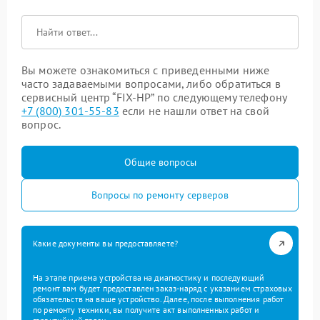
Вы можете ознакомиться с приведенными ниже
часто задаваемыми вопросами, либо обратиться в
сервисный центр “FIX-HP” по следующему телефону
+7 (800) 301-55-83
если не нашли ответ на свой
вопрос.
Общие вопросы
Вопросы по ремонту серверов
Какие документы вы предоставляете?
На этапе приема устройства на диагностику и последующий
ремонт вам будет предоставлен заказ-наряд с указанием страховых
обязательств на ваше устройство. Далее, после выполнения работ
по ремонту техники, вы получите акт выполненных работ и