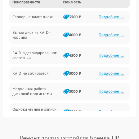
Неисправности
Стоимость
Охлаждение и температура
Сервер не видит диски
3500 ₽
Подробнее →
Материнская плата и процессор
Выпал диск из RAID-
Сеть и коммуникации
4000 ₽
Подробнее →
массива
BIOS / прошивки
RAID в деградированном
4500 ₽
Подробнее →
состоянии
Оперативная память
RAID не собирается
5000 ₽
Подробнее →
Корпус и механика
Медленная работа
3000 ₽
Подробнее →
дисковой подсистемы
Контроллеры и интерфейсы
Ошибки чтения и записи
Виртуализация и сервисы
3500 ₽
Подробнее →
данных
Влага и внешние воздействия
Потеря данных
5000 ₽
Подробнее →
Ремонт других устройств бренда HP