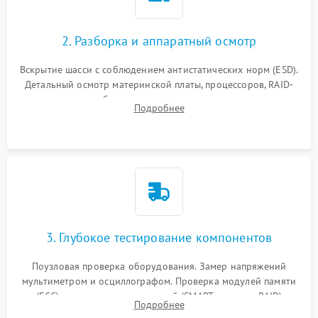
2. Разборка и аппаратный осмотр
Вскрытие шасси с соблюдением антистатических норм (ESD).
Детальный осмотр материнской платы, процессоров, RAID-
контроллеров и блоков питания на наличие термических
Подробнее
повреждений, прогаров или окислений.
3. Глубокое тестирование компонентов
Поузловая проверка оборудования. Замер напряжений
мультиметром и осциллографом. Проверка модулей памяти
(ECC) и состояния накопителей (SMART, массивы RAID)
Подробнее
специализированными диагностическими утилитами.