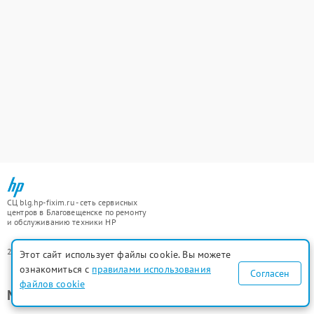
СЦ blg.hp-fixim.ru - сеть сервисных
центров в Благовещенске по ремонту
и обслуживанию техники HP
2021-2026 © СЦ blg.hp-fixim.ru
Этот сайт использует файлы cookie. Вы можете
ознакомиться с
правилами использования
Согласен
файлов cookie
Мы ремонтируем