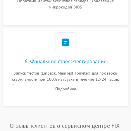
Обратный монтаж всех узлов сервера. Обновление
микрокодов BIOS
6. Финальное стресс-тестирование
Запуск тестов (Linpack, MemTest, Iometer) для проверки
стабильности при 100% нагрузке в течение 12-24 часов.
Контроль температурных режимов, проверка отсутствия
Подробнее
троттлинга и подготовка сервера к выдаче.
Отзывы клиентов о сервисном центре FIX-