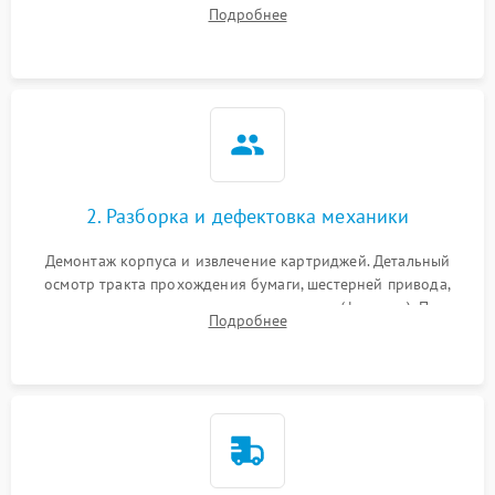
выявление посторонних шумов, замятий и первичный анализ
Подробнее
дефектов печати (полосы, фон, пробелы).
2. Разборка и дефектовка механики
Демонтаж корпуса и извлечение картриджей. Детальный
осмотр тракта прохождения бумаги, шестерней привода,
роликов захвата и узла термозакрепления (фьюзера). Поиск
Подробнее
физического износа и повреждений деталей.