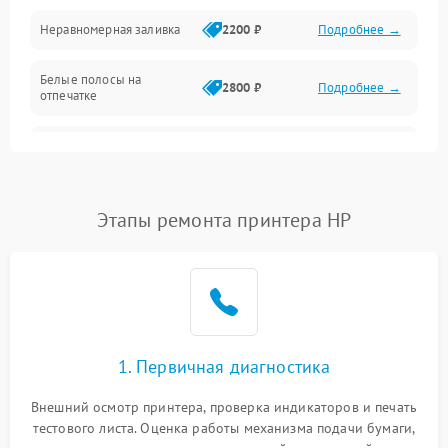
Неравномерная заливка
2200 ₽
Подробнее →
Режим работы
Белые полосы на
Питание и запуск
2800 ₽
Подробнее →
отпечатке
Изображение
Чёрный фон на листе
3000 ₽
Подробнее →
Перекос изображения
2000 ₽
Подробнее →
Этапы ремонта принтера HP
1. Первичная диагностика
Внешний осмотр принтера, проверка индикаторов и печать
тестового листа. Оценка работы механизма подачи бумаги,