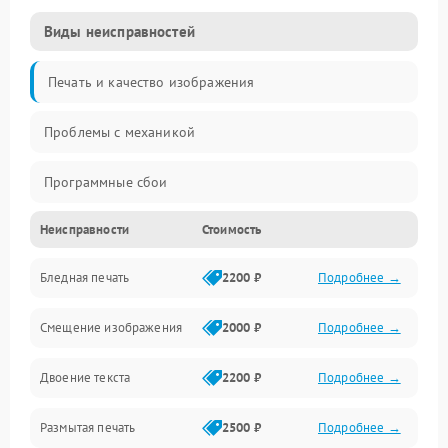
Виды неисправностей
Печать и качество изображения
Проблемы с механикой
Программные сбои
Неисправности
Стоимость
Программные ошибки
Бледная печать
2200 ₽
Подробнее →
Картриджи и расходники
Смещение изображения
2000 ₽
Подробнее →
Механика и узлы
Двоение текста
2200 ₽
Подробнее →
Подключение и интерфейсы
Размытая печать
2500 ₽
Подробнее →
Панель управления и индикация