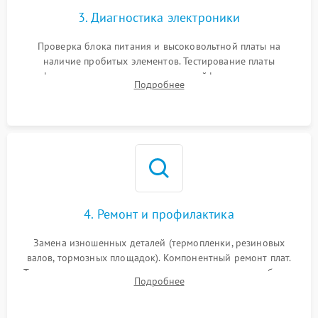
3. Диагностика электроники
Проверка блока питания и высоковольтной платы на
наличие пробитых элементов. Тестирование платы
форматирования, целостности шлейфов, контактов
Подробнее
картриджа и оптопар (датчиков прохождения и наличия
бумаги).
4. Ремонт и профилактика
Замена изношенных деталей (термопленки, резиновых
валов, тормозных площадок). Компонентный ремонт плат.
Тщательная очистка тракта печати, контактов и линз блока
Подробнее
лазера (LSU) от просыпанного тонера и пыли.