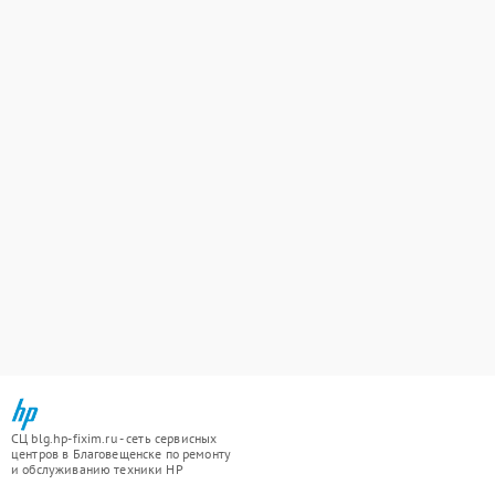
СЦ blg.hp-fixim.ru - сеть сервисных
центров в Благовещенске по ремонту
и обслуживанию техники HP