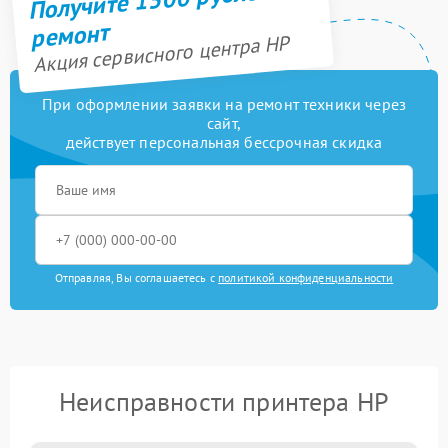
ремонт
Акция сервисного центра HP
При оформлении заявки на ремонт техники через
сайт,
действует персональная бессрочная скидка
Отправляя, Вы соглашаетесь с
политикой конфиденциальности
Неисправности принтера HP