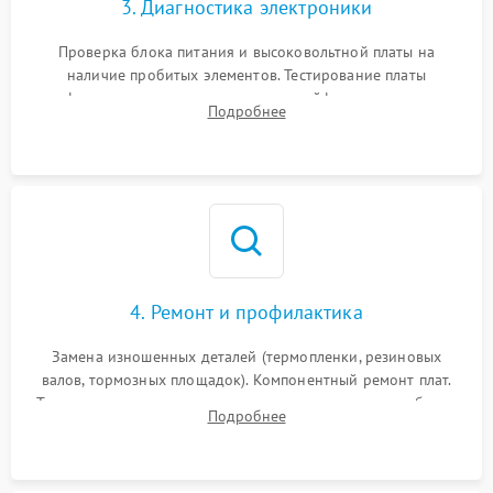
3. Диагностика электроники
Проверка блока питания и высоковольтной платы на
наличие пробитых элементов. Тестирование платы
форматирования, целостности шлейфов, контактов
Подробнее
картриджа и оптопар (датчиков прохождения и наличия
бумаги).
4. Ремонт и профилактика
Замена изношенных деталей (термопленки, резиновых
валов, тормозных площадок). Компонентный ремонт плат.
Тщательная очистка тракта печати, контактов и линз блока
Подробнее
лазера (LSU) от просыпанного тонера и пыли.