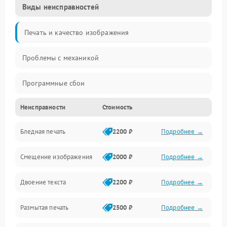
Виды неисправностей
Печать и качество изображения
Проблемы с механикой
Программные сбои
Неисправности
Стоимость
Программные ошибки
Бледная печать
2200 ₽
Подробнее →
Картриджи и расходники
Смещение изображения
2000 ₽
Подробнее →
Механика и узлы
Двоение текста
2200 ₽
Подробнее →
Подключение и интерфейсы
Размытая печать
2500 ₽
Подробнее →
Панель управления и индикация