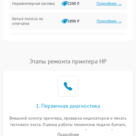
Неравномерная заливка
2200 ₽
Подробнее →
Режим работы
Белые полосы на
Питание и запуск
2800 ₽
Подробнее →
отпечатке
Изображение
Чёрный фон на листе
3000 ₽
Подробнее →
Перекос изображения
2000 ₽
Подробнее →
Этапы ремонта принтера HP
1. Первичная диагностика
Внешний осмотр принтера, проверка индикаторов и печать
тестового листа. Оценка работы механизма подачи бумаги,
выявление посторонних шумов, замятий и первичный анализ
Подробнее