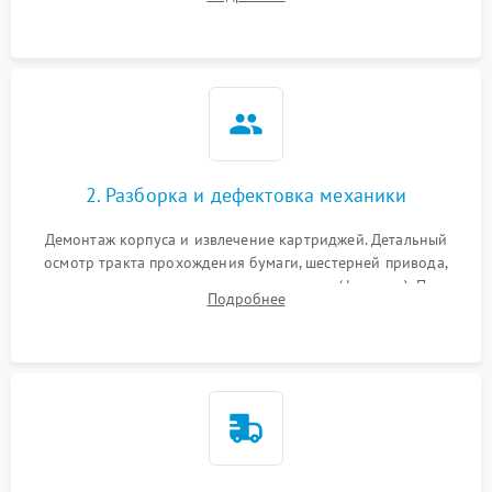
дефектов печати (полосы, фон, пробелы).
2. Разборка и дефектовка механики
Демонтаж корпуса и извлечение картриджей. Детальный
осмотр тракта прохождения бумаги, шестерней привода,
роликов захвата и узла термозакрепления (фьюзера). Поиск
Подробнее
физического износа и повреждений деталей.