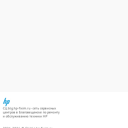
СЦ blg.hp-fixim.ru - сеть сервисных
центров в Благовещенске по ремонту
и обслуживанию техники HP