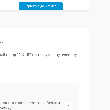
ривезет его к вам вместе с гарантийным
алоном бесплатно
Гарантия до 3-х лет
ый центр “FIX-HP” по следующему телефону
вность и какой ремонт необходим.
остику?