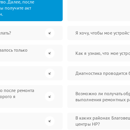
во. Далее, после
ы получите акт
н.
лать?
Я хочу, чтобы мое устрой
валось только
Как я узнаю, что мое устр
Диагностика проводится 
во после ремонта
Возможно ли получать обр
орого я
выполнения ремонтных р
В каких районах Благове
центры HP?