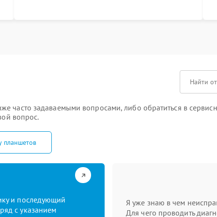
процессе меняться не будет
п
т
же часто задаваемыми вопросами, либо обратиться в сервисн
вой вопрос.
у планшетов
тику и последующий
Я уже знаю в чем неиспра
ряд с указанием
Для чего проводить диагн