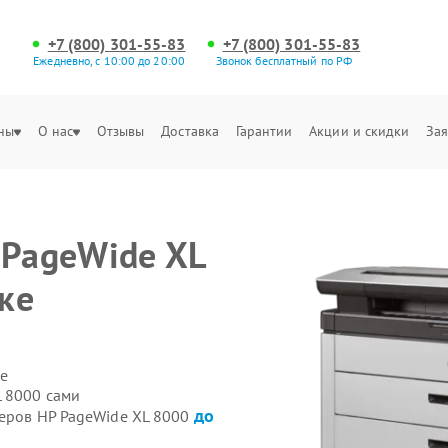
+7 (800) 301-55-83
+7 (800) 301-55-83
Ежедневно, с 10:00 до 20:00
Звонок бесплатный по РФ
ны
О нас
Отзывы
Доставка
Гарантии
Акции и скидки
Зая
 PageWide XL
ке
е
L 8000 сами
до
теров HP PageWide XL 8000