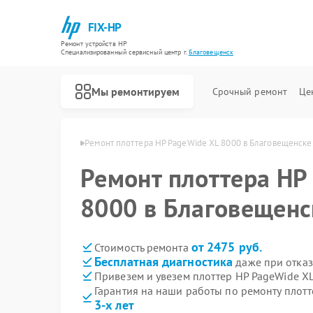
FIX-HP
Ремонт устройств HP
Специализированный cервисный центр г.
Благовещенск
Мы ремонтируем
Срочный ремонт
Це
HP в Благовещенске
Ремонт плоттера HP PageWide XL 8000 в Благовещенске
Ремонт плоттера HP
8000 в Благовещенс
от 2475 руб.
Стоимость ремонта
Бесплатная диагностика
даже при отказ
Привезем и увезем плоттер HP PageWide X
Гарантия на наши работы по ремонту плот
3-х лет