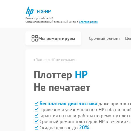
FIX-HP
Ремонт устройств HP
Специализированный cервисный центр г.
Благовещенск
Мы ремонтируем
Срочный ремонт
Це
HP в Благовещенске
Плоттер HP не печатает
Плоттер
HP
Не печатает
Бесплатная диагностика
даже при отказ
Привезем и увезем плоттер HP собственно
Гарантия на наши работы по ремонту плот
Срочный ремонт плоттеров HP в течении ч
20%
Скидка для вас до