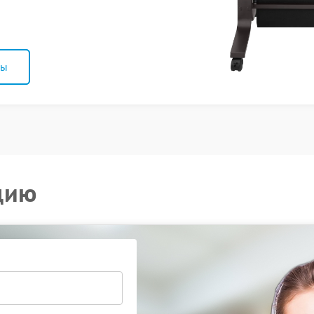
ны
цию