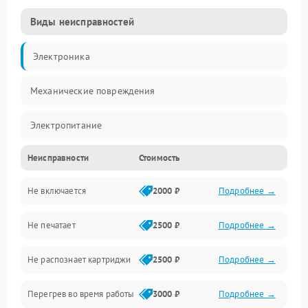
Виды неисправностей
Электроника
Механические повреждения
Электропитание
Неисправности
Стоимость
Работа системы
Не включается
2000 ₽
Подробнее →
Механика
Не печатает
2500 ₽
Подробнее →
Оптика
Не распознает картриджи
2500 ₽
Подробнее →
Программное обеспечение
Перегрев во время работы
3000 ₽
Подробнее →
Корпус/Герметичность