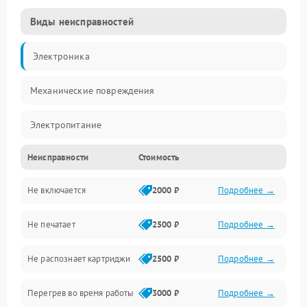
Виды неисправностей
Электроника
Механические повреждения
Электропитание
Неисправности
Стоимость
Работа системы
Не включается
2000 ₽
Подробнее →
Механика
Не печатает
2500 ₽
Подробнее →
Оптика
Не распознает картриджи
2500 ₽
Подробнее →
Программное обеспечение
Перегрев во время работы
3000 ₽
Подробнее →
Корпус/Герметичность