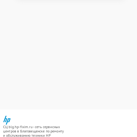
СЦ blg.hp-fixim.ru - сеть сервисных
центров в Благовещенске по ремонту
и обслуживанию техники HP