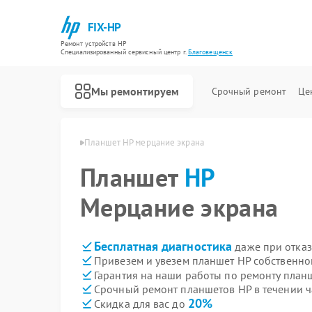
FIX-HP
Ремонт устройств HP
Специализированный cервисный центр г.
Благовещенск
Мы ремонтируем
Срочный ремонт
Це
HP в Благовещенске
Планшет HP мерцание экрана
Планшет
HP
Мерцание экрана
Бесплатная диагностика
даже при отказ
Привезем и увезем планшет HP собственно
Гарантия на наши работы по ремонту план
Срочный ремонт планшетов HP в течении ч
20%
Скидка для вас до