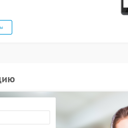
ны
цию