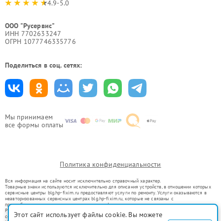
4.9-5.0
ООО "Русервис"
ИНН 7702633247
ОГРН 1077746335776
Поделиться в соц. сетях:
Мы принимаем
все формы оплаты
Политика конфиденциальности
Вся информация на сайте носит исключительно справочный характер.
Товарные знаки используются исключительно для описания устройств, в отношении которых
сервисные центры blg.hp-fixim.ru предоставляют услуги по ремонту. Услуги оказываются в
неавторизованных сервисных центрах blg.hp-fixim.ru, которые не связаны с
правообладателями товарных знаков или их официальными представителями.
Ремонт осуществляется для устройств, уже введенных в гражданский оборот в соответствии
Этот сайт использует файлы cookie. Вы можете
со статьей 1487 ГК РФ.