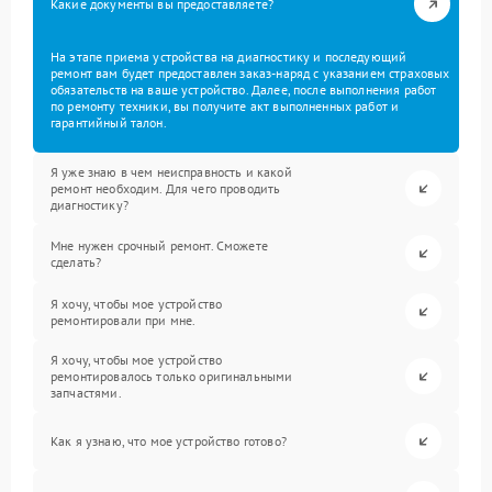
Какие документы вы предоставляете?
На этапе приема устройства на диагностику и последующий
ремонт вам будет предоставлен заказ-наряд с указанием страховых
обязательств на ваше устройство. Далее, после выполнения работ
по ремонту техники, вы получите акт выполненных работ и
гарантийный талон.
Я уже знаю в чем неисправность и какой
ремонт необходим. Для чего проводить
диагностику?
Мне нужен срочный ремонт. Сможете
сделать?
Я хочу, чтобы мое устройство
ремонтировали при мне.
Я хочу, чтобы мое устройство
ремонтировалось только оригинальными
запчастями.
Как я узнаю, что мое устройство готово?