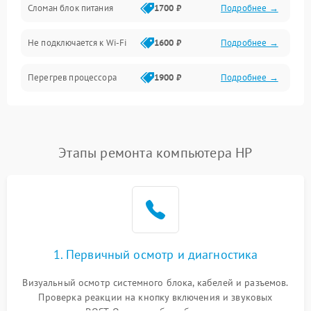
Сломан блок питания
1700 ₽
Подробнее →
Программное обеспечение
Не подключается к Wi-Fi
1600 ₽
Подробнее →
Аудио
Перегрев процессора
1900 ₽
Подробнее →
Проблемы с видеокартой
1800 ₽
Подробнее →
Проблемы с
Этапы ремонта компьютера HP
подключением внешних
1400 ₽
Подробнее →
устройств
Не работает система
1700 ₽
Подробнее →
охлаждения
Ошибки в работе
1. Первичный осмотр и диагностика
1500 ₽
Подробнее →
оперативной памяти
Визуальный осмотр системного блока, кабелей и разъемов.
Не распознается USB-порт
1300 ₽
Подробнее →
Проверка реакции на кнопку включения и звуковых