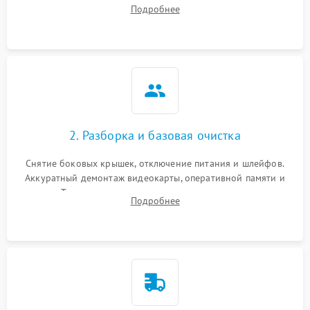
сигналов POST. Оценка работы блока питания для
Подробнее
локализации базовых неисправностей без полного разбора.
2. Разборка и базовая очистка
Снятие боковых крышек, отключение питания и шлейфов.
Аккуратный демонтаж видеокарты, оперативной памяти и
кулеров. Тщательная очистка корпуса и радиаторов от пыли
Подробнее
с помощью сжатого воздуха для предотвращения
замыканий.