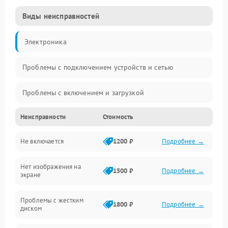
Виды неисправностей
Электроника
Проблемы с подключением устройств и сетью
Проблемы с включением и загрузкой
Неисправности
Стоимость
Проблемы с изображением и монитором
Не включается
1200 ₽
Подробнее →
Проблемы с производительностью и стабильностью
Нет изображения на
Прочие специфичные проблемы
1500 ₽
Подробнее →
экране
Проблемы с хранением данных
Проблемы с жестким
1800 ₽
Подробнее →
диском
Механические повреждения