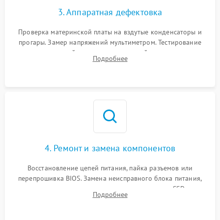
3. Аппаратная дефектовка
Проверка материнской платы на вздутые конденсаторы и
прогары. Замер напряжений мультиметром. Тестирование
оперативной памяти и накопителей с помощью
Подробнее
диагностического ПО для выявления сбойных секторов и
ошибок.
4. Ремонт и замена компонентов
Восстановление цепей питания, пайка разъемов или
перепрошивка BIOS. Замена неисправного блока питания,
видеокарты, процессора или установка нового SSD для
Подробнее
восстановления и повышения скорости работы системы.