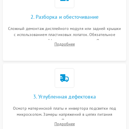
Неисправность кнопок
1000 ₽
Подробнее →
управления
Повреждение внутренних проводов
2. Разборка и обесточивание
Поломка батареи (если
2000 ₽
Подробнее →
есть)
Сложный демонтаж дисплейного модуля или задней крышки
Механические повреждения
с использованием пластиковых лопаток. Обязательное
Неисправность тачпада
отключение шлейфов матрицы и питания. Очистка
1500 ₽
Подробнее →
(если есть)
Подробнее
массивной системы охлаждения от скопившейся пыли.
Поломка веб-камеры
1000 ₽
Подробнее →
Неисправность
1000 ₽
Подробнее →
микрофона
Повреждение внутренних
1000 ₽
Подробнее →
3. Углубленная дефектовка
проводов
Осмотр материнской платы и инвертора подсветки под
Неисправность BIOS
1500 ₽
Подробнее →
микроскопом. Замеры напряжений в цепях питания
процессора и видеокарты. Проверка состояния жесткого
Подробнее
диска и оперативной памяти с помощью POST-карт и