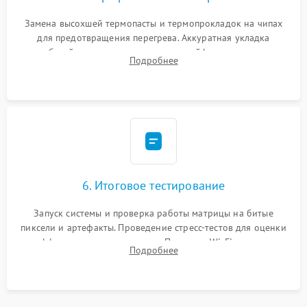
Замена высохшей термопасты и термопрокладок на чипах
для предотвращения перегрева. Аккуратная укладка
кабелей, подключение хрупких шлейфов матрицы и
Подробнее
надежная фиксация всех элементов внутри корпуса
моноблока.
6. Итоговое тестирование
Запуск системы и проверка работы матрицы на битые
пиксели и артефакты. Проведение стресс-тестов для оценки
эффективности охлаждения. Проверка Wi-Fi, камеры,
Подробнее
микрофона и всех портов перед выдачей устройства.