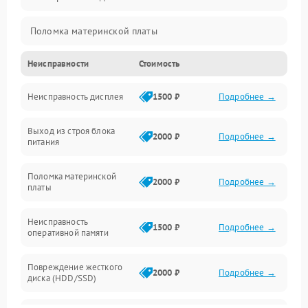
Поломка материнской платы
Неисправности
Стоимость
Неисправность системы охлаждения
Неисправность дисплея
1500 ₽
Подробнее →
Неисправность BIOS
Выход из строя блока
Повреждение корпуса
2000 ₽
Подробнее →
питания
Поломка аудиосистемы (динамики, разъёмы)
Поломка материнской
2000 ₽
Подробнее →
платы
Неисправность Wi-Fi модуля
Неисправность
1500 ₽
Подробнее →
оперативной памяти
Повреждение разъёмов (USB, HDMI и др.)
Повреждение жесткого
Поломка видеокарты
2000 ₽
Подробнее →
диска (HDD/SSD)
Неисправность процессора