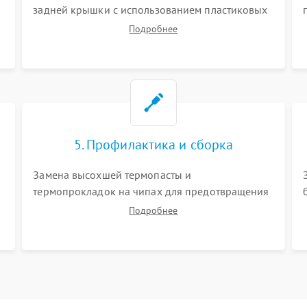
задней крышки с использованием пластиковых
лопаток. Обязательное отключение шлейфов
Подробнее
матрицы и питания. Очистка массивной системы
охлаждения от скопившейся пыли.
5. Профилактика и сборка
Замена высохшей термопасты и
термопрокладок на чипах для предотвращения
перегрева. Аккуратная укладка кабелей,
Подробнее
подключение хрупких шлейфов матрицы и
надежная фиксация всех элементов внутри
корпуса моноблока.