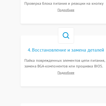
Проверка блока питания и реакции на кнопку
включения. Оценка изображения, звука и
Подробнее
работы периферии для сужения круга
возможных неисправностей перед вскрытием.
4. Восстановление и замена деталей
Пайка поврежденных элементов цепи питания,
замена BGA-компонентов или прошивка BIOS.
Ремонт подсветки матрицы, замена
Подробнее
неисправного накопителя на скоростной SSD
или установка новых модулей памяти.