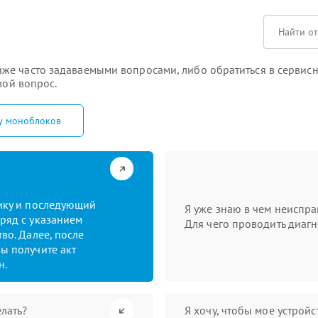
же часто задаваемыми вопросами, либо обратиться в сервисн
вой вопрос.
у моноблоков
тику и последующий
Я уже знаю в чем неиспра
ряд с указанием
Для чего проводить диагн
во. Далее, после
ы получите акт
н.
лать?
Я хочу, чтобы мое устрой