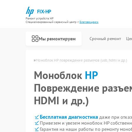
FIX-HP
Ремонт устройств HP
Специализированный cервисный центр г.
Благовещенск
Мы ремонтируем
Срочный ремонт
Це
HP в Благовещенске
Моноблок HP повреждение разъемов (usb, hdmi и др.)
Моноблок
HP
Повреждение разъем
HDMI и др.)
Бесплатная диагностика
даже при отказ
Привезем и увезем моноблок HP собственн
Гарантия на наши работы по ремонту мон