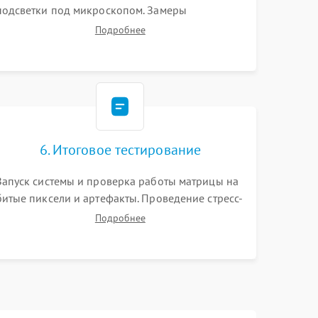
подсветки под микроскопом. Замеры
напряжений в цепях питания процессора и
Подробнее
видеокарты. Проверка состояния жесткого
диска и оперативной памяти с помощью POST-
карт и мультиметра.
6. Итоговое тестирование
Запуск системы и проверка работы матрицы на
битые пиксели и артефакты. Проведение стресс-
тестов для оценки эффективности охлаждения.
Подробнее
Проверка Wi-Fi, камеры, микрофона и всех
портов перед выдачей устройства.