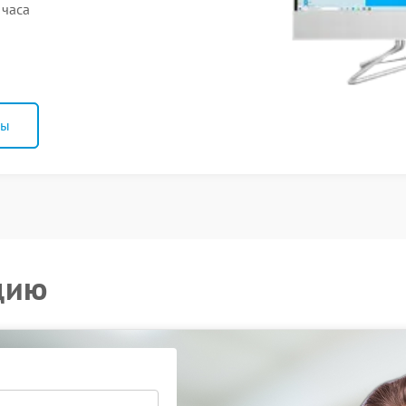
 часа
ны
цию