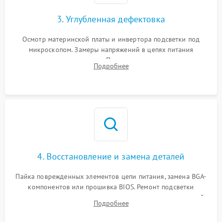
3. Углубленная дефектовка
Осмотр материнской платы и инвертора подсветки под
микроскопом. Замеры напряжений в цепях питания
процессора и видеокарты. Проверка состояния жесткого
Подробнее
диска и оперативной памяти с помощью POST-карт и
мультиметра.
4. Восстановление и замена деталей
Пайка поврежденных элементов цепи питания, замена BGA-
компонентов или прошивка BIOS. Ремонт подсветки
матрицы, замена неисправного накопителя на скоростной
Подробнее
SSD или установка новых модулей памяти.