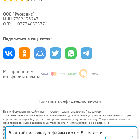
ООО "Русервис"
ИНН 7702633247
ОГРН 1077746335776
Поделиться в соц. сетях:
Мы принимаем
все формы оплаты
Политика конфиденциальности
Вся информация на сайте носит исключительно справочный характер.
Товарные знаки используются исключительно для описания устройств, в отношении которых
сервисные центры blg.hp-fixim.ru предоставляют услуги по ремонту. Услуги оказываются в
неавторизованных сервисных центрах blg.hp-fixim.ru, которые не связаны с
правообладателями товарных знаков или их официальными представителями.
Ремонт осуществляется для устройств, уже введенных в гражданский оборот в соответствии
Этот сайт использует файлы cookie. Вы можете
со статьей 1487 ГК РФ.
Использование товарных знаков не преследует цели индивидуализации услуг или введения