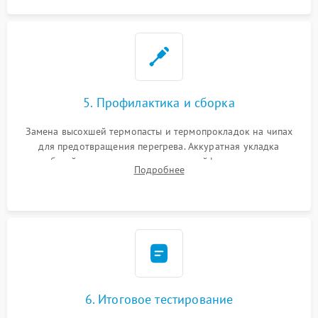
5. Профилактика и сборка
Замена высохшей термопасты и термопрокладок на чипах
для предотвращения перегрева. Аккуратная укладка
кабелей, подключение хрупких шлейфов матрицы и
Подробнее
надежная фиксация всех элементов внутри корпуса
моноблока.
6. Итоговое тестирование