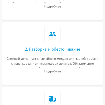
изображения, звука и работы периферии для сужения круга
Подробнее
возможных неисправностей перед вскрытием.
2. Разборка и обесточивание
Сложный демонтаж дисплейного модуля или задней крышки
с использованием пластиковых лопаток. Обязательное
отключение шлейфов матрицы и питания. Очистка
Подробнее
массивной системы охлаждения от скопившейся пыли.