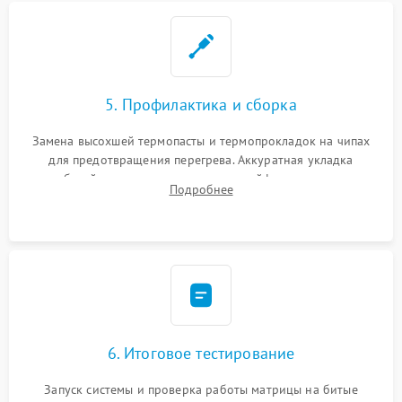
5. Профилактика и сборка
Замена высохшей термопасты и термопрокладок на чипах
для предотвращения перегрева. Аккуратная укладка
кабелей, подключение хрупких шлейфов матрицы и
Подробнее
надежная фиксация всех элементов внутри корпуса
моноблока.
6. Итоговое тестирование
Запуск системы и проверка работы матрицы на битые