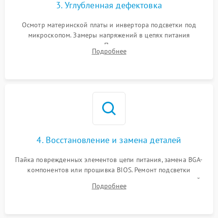
3. Углубленная дефектовка
Осмотр материнской платы и инвертора подсветки под
микроскопом. Замеры напряжений в цепях питания
процессора и видеокарты. Проверка состояния жесткого
Подробнее
диска и оперативной памяти с помощью POST-карт и
мультиметра.
4. Восстановление и замена деталей
Пайка поврежденных элементов цепи питания, замена BGA-
компонентов или прошивка BIOS. Ремонт подсветки
матрицы, замена неисправного накопителя на скоростной
Подробнее
SSD или установка новых модулей памяти.