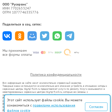
ООО "Русервис"
ИНН 7702633247
ОГРН 1077746335776
Поделиться в соц. сетях:
Мы принимаем
все формы оплаты
Политика конфиденциальности
Вся информация на сайте носит исключительно справочный характер.
Товарные знаки используются исключительно для описания устройств, в отношении которых
сервисные центры blg.hp-fixim.ru предоставляют услуги по ремонту. Услуги оказываются в
неавторизованных сервисных центрах blg.hp-fixim.ru, которые не связаны с
правообладателями товарных знаков или их официальными представителями.
Ремонт осуществляется для устройств, уже введенных в гражданский оборот в соответствии
Этот сайт использует файлы cookie. Вы можете
со статьей 1487 ГК РФ.
Использование товарных знаков не преследует цели индивидуализации услуг или введения
ознакомиться с
правилами использования
Согласен
потребителей в заблуждение, а служит для информирования о предоставляемых услугах по
ремонту техники указанных брендов.
файлов cookie