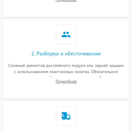
возможных неисправностей перед вскрытием.
2. Разборка и обесточивание
Сложный демонтаж дисплейного модуля или задней крышки
с использованием пластиковых лопаток. Обязательное
отключение шлейфов матрицы и питания. Очистка
Подробнее
массивной системы охлаждения от скопившейся пыли.