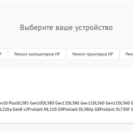
Выберите ваше устройство
P
Ремонт компьютеров HP
Ремонт принтеров HP
Рем
n10 Plus
DL385 Gen10
DL380 Gen12
DL380 Gen11
DL360 Gen11
DL360 G
XL220a Gen8 v2
Proliant ML150 G9
Proliant DL380p G8
Proliant XL730F 