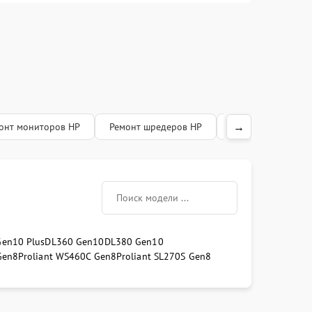
→
онт мониторов HP
Ремонт шредеров HP
Ремонт VR систем
en10 Plus
DL360 Gen10
DL380 Gen10
Gen8
Proliant WS460C Gen8
Proliant SL270S Gen8