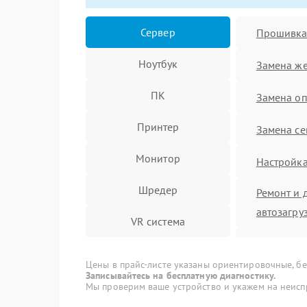
Сервер
Прошивка
Ноутбук
Замена же
ПК
Замена оп
Принтер
Замена се
Монитор
Настройка
Шредер
Ремонт и 
автозагру
VR система
Ремонт ле
Моноблок
Цены в прайс-листе указаны ориентировочные, без
Ремонт ле
Записывайтесь на бесплатную диагностику.
МФУ
Мы проверим ваше устройство и укажем на неисп