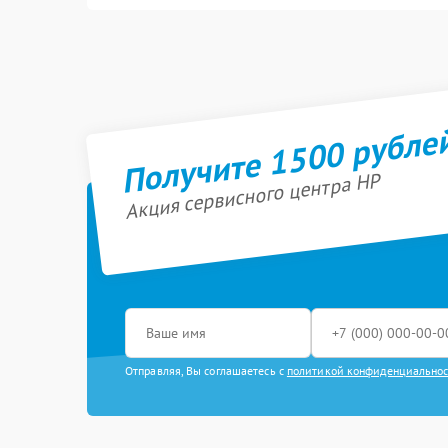
Ремонт С
Плоттер
Ремонт бл
Ультрабук
Настройк
Планшет
Получите 1500 рубле
Ремонт ма
Акция сервисного центра HP
Замена бл
Замена ма
Установка
массива, 
Восстанов
Отправляя, Вы соглашаетесь с
политикой конфиденциально