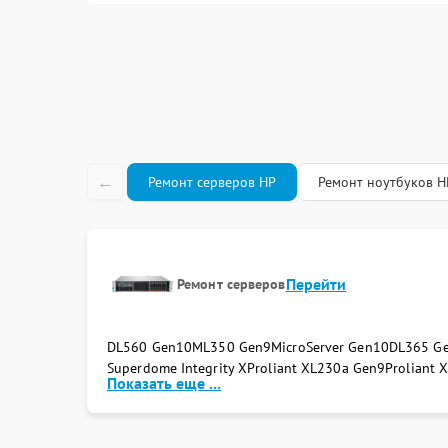
←
Ремонт серверов HP
Ремонт ноутбуков H
Перейти
Ремонт серверов
DL560 Gen10
ML350 Gen9
MicroServer Gen10
DL365 Ge
Superdome Integrity Х
Proliant XL230a Gen9
Proliant 
Показать еще ...