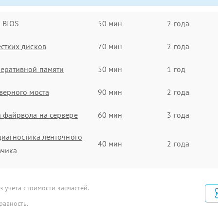
 BIOS
50 мин
2 года
стких дисков
70 мин
2 года
еративной памяти
50 мин
1 год
верного моста
90 мин
2 года
 файрвола на сервере
60 мин
3 года
диагностика ленточного
40 мин
2 года
зчика
нточного накопителя
60 мин
3 года
 учета стоимости запчастей.
нточной библиотеки
30 мин
1 год
равность.