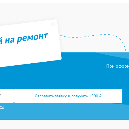
ХД
60 мин
2 года
ока питания
60 мин
1 год
а оборудования
100 мин
2 года
й на ремонт
теринской платы
40 мин
2 года
ока питания
60 мин
1 год
При оформл
теринской платы
90 мин
1 год
/Настройка RAID-
30 мин
3 года
SCSI контроллера
Отправить заявку и получить 1500 ₽
ление загрузчика BIOS
60 мин
2 года
сти